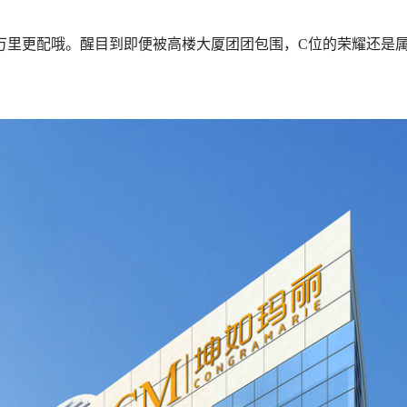
万里更配哦。醒目到即便被高楼大厦团团包围，C位的荣耀还是