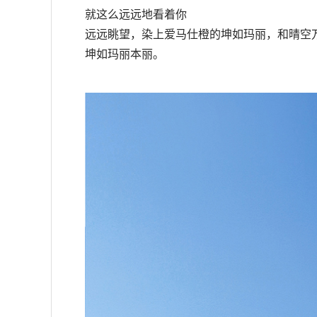
就这么远远地看着你
远远眺望，染上爱马仕橙的坤如玛丽，和晴空
坤如玛丽本丽。