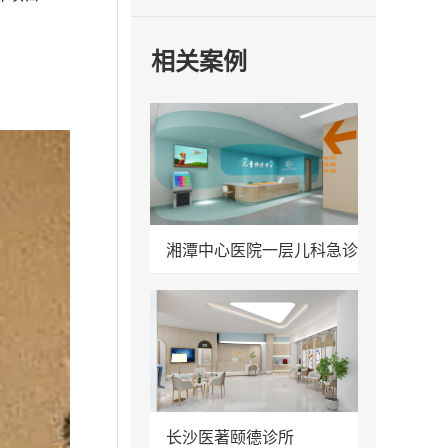
相关案例
湘潭中心医院一层儿科急诊
长沙医著颐德诊所